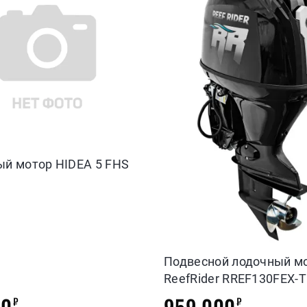
й мотор HIDEA 5 FHS
Подвесной лодочный м
ReefRider RREF130FEX-T
00
959 000
₽
₽