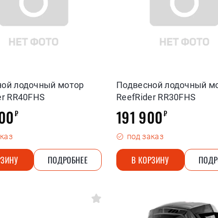
ной лодочный мотор
Подвесной лодочный м
er RR40FHS
ReefRider RR30FHS
00
191 900
₽
₽
аказ
под заказ
РЗИНУ
ПОДРОБНЕЕ
В КОРЗИНУ
ПОДР