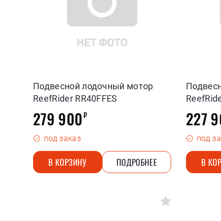
Подвесной лодочный мотор
Подвес
ReefRider RR40FFES
ReefRid
279 900
227 9
₽
под заказ
под з
В КОРЗИНУ
ПОДРОБНЕЕ
В КО