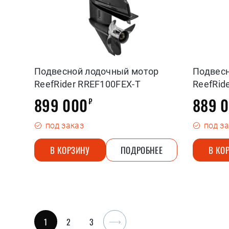
Подвесной лодочный мотор
Подвес
ReefRider RREF100FEX-T
ReefRid
899 000
889 
₽
под заказ
под з
В КОРЗИНУ
ПОДРОБНЕЕ
В КО
1
2
3