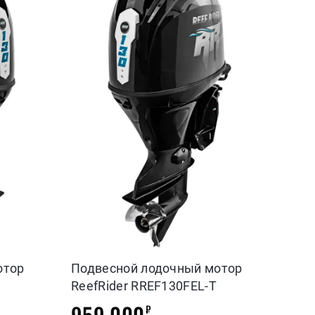
отор
Подвесной лодочный мотор
ReefRider RREF130FEL-T
959 000
₽