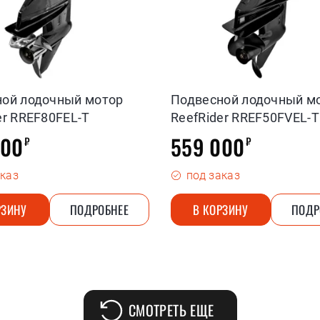
ной лодочный мотор
Подвесной лодочный м
er RREF80FEL-T
ReefRider RREF50FVEL-T
000
559 000
₽
₽
аказ
под заказ
РЗИНУ
ПОДРОБНЕЕ
В КОРЗИНУ
ПОДР
СМОТРЕТЬ ЕЩЕ