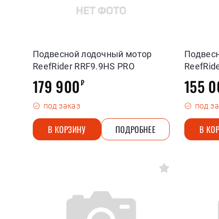
Подвесной лодочный мотор
Подвес
ReefRider RRF9.9HS PRO
ReefRid
179 900
155 0
₽
под заказ
под з
В КОРЗИНУ
ПОДРОБНЕЕ
В КО