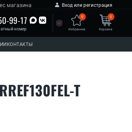
ес магазина
Вход или регистрация
50-99-17
0
0
латный номер
Избранное
Корзина
НИИ
КОНТАКТЫ
RREF130FEL-T