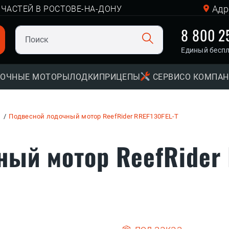
Адр
ЧАСТЕЙ В РОСТОВЕ-НА-ДОНУ
8 800 2
Единый бесп
ОЧНЫЕ МОТОРЫ
ЛОДКИ
ПРИЦЕПЫ
СЕРВИС
О КОМПА
Подвесной лодочный мотор ReefRider RREF130FEL-T
ый мотор ReefRider 