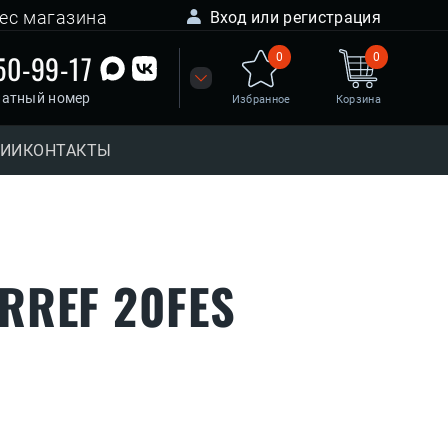
ес магазина
Вход или регистрация
50-99-17
0
0
латный номер
Избранное
Корзина
НИИ
КОНТАКТЫ
RREF 20FES