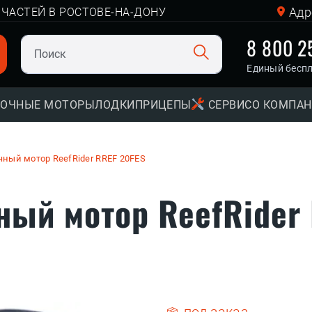
Адр
ЧАСТЕЙ В РОСТОВЕ-НА-ДОНУ
8 800 2
Единый бесп
ОЧНЫЕ МОТОРЫ
ЛОДКИ
ПРИЦЕПЫ
СЕРВИС
О КОМПА
ный мотор ReefRider RREF 20FES
ый мотор ReefRider 