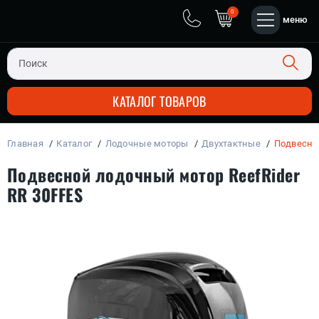
0
меню
КАТАЛОГ ТОВАРОВ
Главная
Каталог
Лодочные моторы
Двухтактные
Подвесной
ЧЕТЫРЕХ-ТАКТНЫЕ
ПЛАСТИК + АЛЮМИНИЙ
ДВУХ-ТАКТНЫЕ
ЛОДОЧНЫЕ МОТОРЫ
Подвесной лодочный мотор ReefRider
RR 30FFES