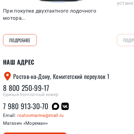
устано
При покупке двухтактного лодочного
мотора...
ПОДРОБНЕЕ
ПОДР
НАШ АДРЕС
Ростов-на-Дону, Комитетский переулок 1
8 800 250-99-17
Единый бесплатный номер
7 980 913-30-70
Email:
rostovmarine@mail.ru
Магазин «Мореман»