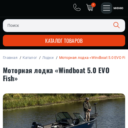
0
меню
КАТАЛОГ ТОВАРОВ
Главная
Каталог
Лодки
Моторная лодка «Windboat 5.0 EVO Fis
ЧЕТЫРЕХ-ТАКТНЫЕ
ПЛАСТИК + АЛЮМИНИЙ
ДВУХ-ТАКТНЫЕ
ЛОДОЧНЫЕ МОТОРЫ
Моторная лодка «Windboat 5.0 EVO
Fish»