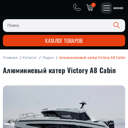
0
меню
КАТАЛОГ ТОВАРОВ
Главная
Каталог
Лодки
Алюминиевый катер Victory A8 Cabin
ЧЕТЫРЕХ-ТАКТНЫЕ
ПЛАСТИК + АЛЮМИНИЙ
ДВУХ-ТАКТНЫЕ
ЛОДОЧНЫЕ МОТОРЫ
Алюминиевый катер Victory A8 Cabin