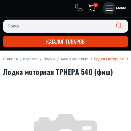
0
меню
КАТАЛОГ ТОВАРОВ
Главная
Каталог
Лодки
Алюминиевые
Лодка моторная ТР
ЧЕТЫРЕХ-ТАКТНЫЕ
ПЛАСТИК + АЛЮМИНИЙ
ДВУХ-ТАКТНЫЕ
ЛОДОЧНЫЕ МОТОРЫ
Лодка моторная ТРИЕРА 540 (фиш)