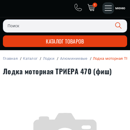
0
меню
КАТАЛОГ ТОВАРОВ
Главная
Каталог
Лодки
Алюминиевые
Лодка моторная ТР
ЧЕТЫРЕХ-ТАКТНЫЕ
ПЛАСТИК + АЛЮМИНИЙ
ДВУХ-ТАКТНЫЕ
ЛОДОЧНЫЕ МОТОРЫ
Лодка моторная ТРИЕРА 470 (фиш)